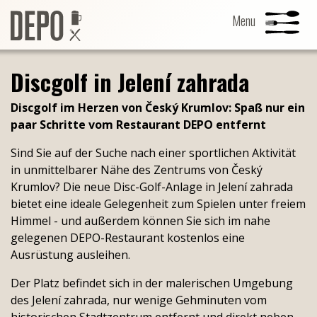
Discgolf in Jelení zahrada
für bier und
suppen
hauptgerichte
gebäck
aperitifs
Discgolf im Herzen von Český Krumlov: Spaß nur ein
paar Schritte vom Restaurant DEPO entfernt
bier
kaffee
heisse getränke
alkoholfrei
Sind Sie auf der Suche nach einer sportlichen Aktivität
wein
cocktails
schnaps
in unmittelbarer Nähe des Zentrums von Český
Krumlov? Die neue Disc-Golf-Anlage in Jelení zahrada
bietet eine ideale Gelegenheit zum Spielen unter freiem
speisekarte
Himmel - und außerdem können Sie sich im nahe
gelegenen DEPO-Restaurant kostenlos eine
schenken sie erfahrung
Ausrüstung ausleihen.
galerie
Der Platz befindet sich in der malerischen Umgebung
kontakt
des Jelení zahrada, nur wenige Gehminuten vom