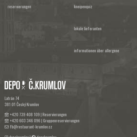
reservierungen
kneipenquiz
lokale lieferanten
informationen über allergene
Latrán 74
381 01 Český Krumlov
+420 739 408 109
| Reservierungen
+420 603 346 096
| Gruppenreservierungen
fb@restaurant-krumlov.cz
depokrumlov
|
depokrumlov