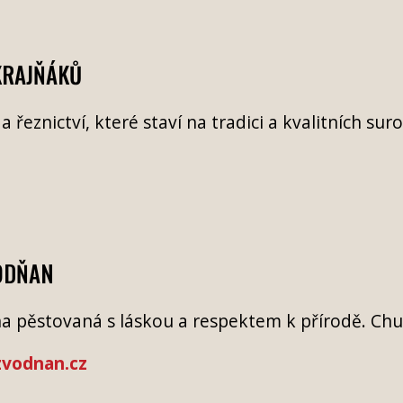
KRAJŇÁKŮ
 řeznictví, které staví na tradici a kvalitních sur
VODŇAN
na pěstovaná s láskou a respektem k přírodě. Chu
zvodnan.cz