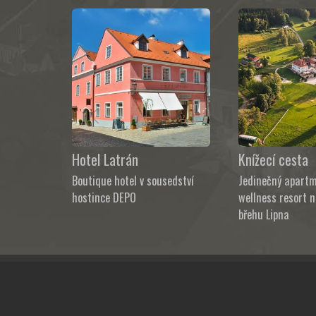
Hotel Latrán
Knížecí cesta
Boutique hotel v sousedství
Jedinečný apart
hostince DEPO
wellness resort 
břehu Lipna
©
2026
DiMonde s.r.o.