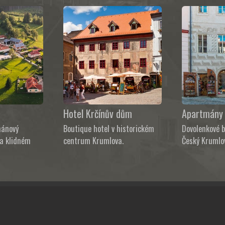
Hotel Krčínův dům
Apartmány 
mánový
Boutique hotel v historickém
Dovolenkové 
na klidném
centrum Krumlova.
Český Krumlo