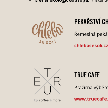
PEKAŘSTVÍ CH
Řemeslná pekár
chlebasesoli.c
TRUE CAFE
Pražírna výběr
www.truecafe.