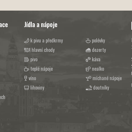
mace
Jídla a nápoje
k pivu a předkrmy
polévky
hlavní chody
dezerty
pivo
káva
teplé nápoje
nealko
víno
míchané nápoje
lihoviny
doutníky
ech