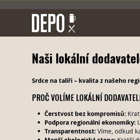
Naši lokální dodavate
Srdce na talíři – kvalita z našeho reg
PROČ VOLÍME LOKÁLNÍ DODAVATEL
Čerstvost bez kompromisů:
Krat
Podpora regionální ekonomiky:
U
Transparentnost:
Víme, odkud kaž
Menší ekologická stopa:
Kratší d