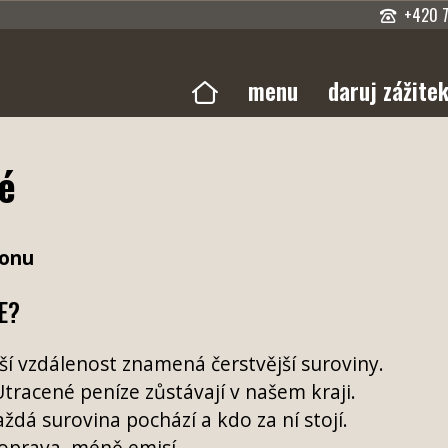
+420 
menu
daruj zážite
lé
ionu
E?
ší vzdálenost znamená čerstvější suroviny.
tracené peníze zůstávají v našem kraji.
dá surovina pochází a kdo za ní stojí.
oprava, méně emisí.