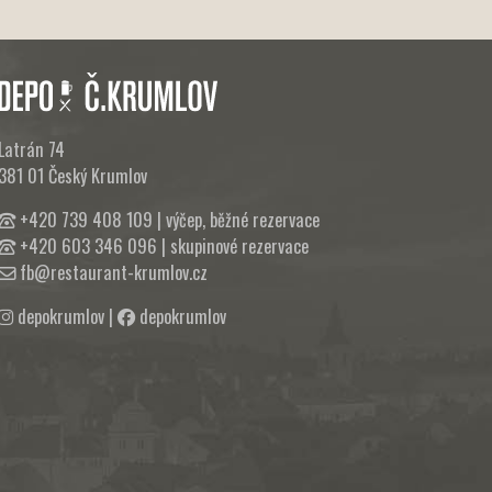
Latrán 74
381 01 Český Krumlov
+420 739 408 109
| výčep, běžné rezervace
+420 603 346 096
| skupinové rezervace
fb@restaurant-krumlov.cz
depokrumlov
|
depokrumlov