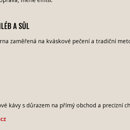
LÉB A SŮL
na zaměřená na kváskové pečení a tradiční metody
z
ové kávy s důrazem na přímý obchod a precizní ch
cz