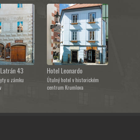
Latrán 43
Hotel Leonardo
byty u zámku
Útulný hotel v historickém
v
centrum Krumlova